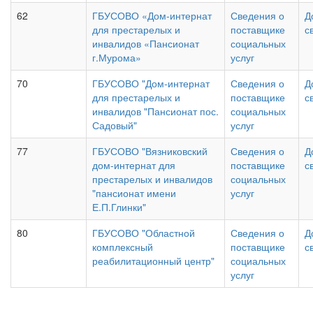
62
ГБУСОВО «
Дом-интернат
Сведения о
Д
для престарелых и
поставщике
с
инвалидов
«Пансионат
социальных
г.Мурома»
услуг
70
ГБУСОВО "Дом-интернат
Сведения о
Д
для престарелых и
поставщике
с
инвалидов "Пансионат пос.
социальных
Садовый"
услуг
77
ГБУСОВО "Вязниковский
Сведения о
Д
дом-интернат для
поставщике
с
престарелых и инвалидов
социальных
"пансионат имени
услуг
Е.П.Глинки"
80
ГБУСОВО "Областной
Сведения о
Д
комплексный
поставщике
с
реабилитационный центр"
социальных
услуг