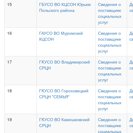
15
ГБУСО ВО КЦСОН Юрьев-
Сведения о
Д
Польского района
поставщике
с
социальных
услуг
16
ГАУСО ВО Муромский
Сведения о
Д
КЦСОН
поставщике
с
социальных
услуг
17
ГKУСО ВО Владимирский
Сведения о
Д
СРЦН
поставщике
с
социальных
услуг
18
ГKУСО ВО Гороховецкий
Сведения о
Д
СРЦН "СЕМЬЯ"
поставщике
с
социальных
услуг
19
ГKУСО ВО Камешковский
Сведения о
Д
СРЦН
поставщике
с
социальных