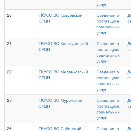
услуг
20
ГKУСО ВО Ковровский
Сведения о
Д
СРЦН
поставщике
с
социальных
услуг
21
ГKУСО ВО Кольчугинский
Сведения о
Д
СРЦН
поставщике
с
социальных
услуг
22
ГKУСО ВО Меленковский
Сведения о
Д
СРЦН
поставщике
с
социальных
услуг
23
ГKУСО ВО Муромский
Сведения о
Д
СРЦН
поставщике
с
социальных
услуг
26
ГKУСО ВО Собинский
Сведения о
Д