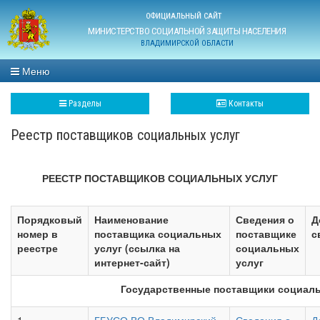
ОФИЦИАЛЬНЫЙ САЙТ
МИНИСТЕРСТВО СОЦИАЛЬНОЙ ЗАЩИТЫ НАСЕЛЕНИЯ
ВЛАДИМИРСКОЙ ОБЛАСТИ
Меню
Разделы
Контакты
Реестр поставщиков социальных услуг
РЕЕСТР ПОСТАВЩИКОВ СОЦИАЛЬНЫХ УСЛУГ
Порядковый
Наименование
Сведения о
Д
номер в
поставщика социальных
поставщике
с
реестре
услуг (ссылка на
социальных
интернет-сайт)
услуг
Государственные поставщики социаль