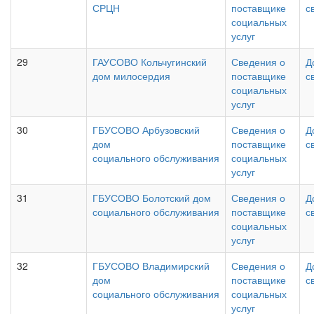
СРЦН
поставщике
с
социальных
услуг
29
ГАУСОВО Кольчугинский
Сведения о
Д
дом милосердия
поставщике
с
социальных
услуг
30
ГБУСОВО Арбузовский
Сведения о
Д
дом
поставщике
с
социального обслуживания
социальных
услуг
31
ГБУСОВО Болотский дом
Сведения о
Д
социального обслуживания
поставщике
с
социальных
услуг
32
ГБУСОВО Владимирский
Сведения о
Д
дом
поставщике
с
социального обслуживания
социальных
услуг