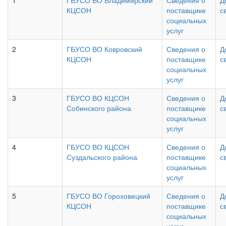
1
ГБУСО ВО Владимирский
Сведения о
Д
КЦСОН
поставщике
с
социальных
услуг
2
ГБУСО ВО Ковровский
Сведения о
Д
КЦСОН
поставщике
с
социальных
услуг
3
ГБУСО ВО КЦСОН
Сведения о
Д
Собинского района
поставщике
с
социальных
услуг
4
ГБУСО ВО КЦСОН
Сведения о
Д
Суздальского района
поставщике
с
социальных
услуг
5
ГБУСО ВО Гороховецкий
Сведения о
Д
КЦСОН
поставщике
с
социальных