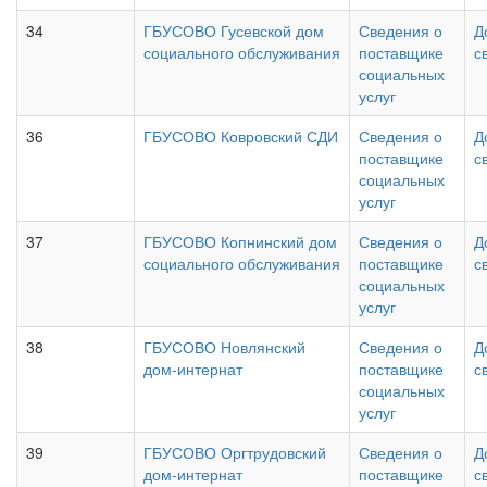
34
ГБУСОВО Гусевской дом
Сведения о
Д
социального обслуживания
поставщике
с
социальных
услуг
36
ГБУСОВО Ковровский СДИ
Сведения о
Д
поставщике
с
социальных
услуг
37
ГБУСОВО Копнинский дом
Сведения о
Д
социального обслуживания
поставщике
с
социальных
услуг
38
ГБУСОВО Новлянский
Сведения о
Д
дом-интернат
поставщике
с
социальных
услуг
39
ГБУСОВО Оргтрудовский
Сведения о
Д
дом-интернат
поставщике
с