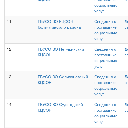
социальных
услуг
11
ГБУСО ВО КЦСОН
Сведения о
Д
Кольчугинского района
поставщике
с
социальных
услуг
12
ГБУСО ВО Петушинский
Сведения о
Д
КЦСОН
поставщике
с
социальных
услуг
13
ГБУСО ВО Селивановский
Сведения о
Д
КЦСОН
поставщике
с
социальных
услуг
14
ГБУСО ВО Судогодский
Сведения о
Д
КЦСОН
поставщике
с
социальных
услуг