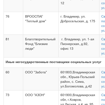
12
со
ус
76
ВРООСПАГ
г. Владимир, ул.
Св
"Теплый дом"
Добросельская, д. 175
по
со
ус
81
Благотворительный
г. Владимир, ул. 1-ая
Св
Фонд "Близкие
Пионерская, д.92,
по
люди"
офис 13
со
ус
Иные негосударственные поставщики социальных услуг
60
ООО "Забота"
601803,Владимирская
Св
обл., Юрьев-Польский
по
район, с. Сима,
со
ул.Богомолова, д.42
ус
73
ООО "АЗОН"
601900,Владимирская
Св
обл, г.Ковров,
по
ул.Лесная, д.4, кв. 95
со