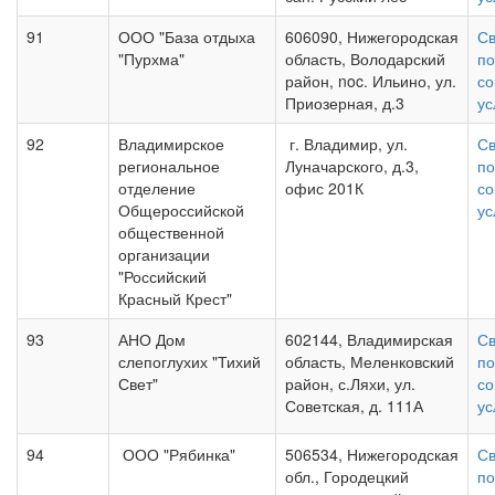
91
ООО "База отдыха
606090, Нижегородская
Св
"Пурхма"
область, Володарский
по
район, noc. Ильино, ул.
со
Приозерная, д.3
ус
92
Владимирское
г. Владимир, ул.
Св
региональное
Луначарского, д.3,
по
отделение
офис 201К
со
Общероссийской
ус
общественной
организации
"Российский
Красный Крест"
93
АНО Дом
602144, Владимирская
Св
слепоглухих "Тихий
область, Меленковский
по
Свет"
район, с.Ляхи, ул.
со
Советская, д. 111А
ус
94
ООО "Рябинка"
506534, Нижегородская
Св
обл., Городецкий
по