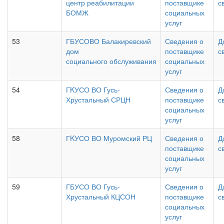
центр реабилитации
поставщике
с
БОМЖ
социальных
услуг
53
ГБУСОВО Балакиревский
Сведения о
Д
дом
поставщике
с
социального обслуживания
социальных
услуг
54
ГKУСО ВО Гусь-
Сведения о
Д
Хрустальный СРЦН
поставщике
с
социальных
услуг
58
ГKУСО ВО Муромский РЦ
Сведения о
Д
поставщике
с
социальных
услуг
59
ГБУСО ВО Гусь-
Сведения о
Д
Хрустальный КЦСОН
поставщике
с
социальных
услуг