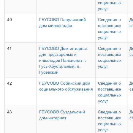
социальных
услуг
40
ГБУСОВО Папулинский
Сведения о
Д
дом милосердия
поставщике
с
социальных
услуг
41
ГБУСОВО Дом-интернат
Сведения о
Д
для престарелых и
поставщике
с
инвалидов Пансионат г.
социальных
Гусь-Хрустальный, п.
услуг
Гусевский
42
ГБУСОВО Собинский дом
Сведения о
Д
социального обслуживания
поставщике
с
социальных
услуг
43
ГБУСОВО Суздальский
Сведения о
Д
дом-интернат
поставщике
с
социальных
услуг