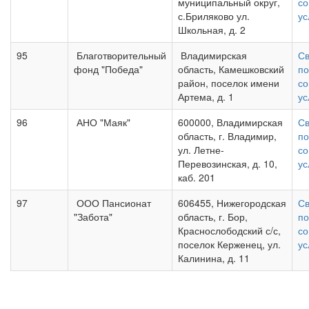
муниципальный округ,
со
с.Бриляково ул.
ус
Школьная, д. 2
95
Благотворительный
Владимирская
Св
фонд "Победа"
область, Камешковский
по
район, поселок имени
со
Артема, д. 1
ус
96
АНО "Маяк"
600000, Владимирская
Св
область, г. Владимир,
по
ул. Летне-
со
Перевозинская, д. 10,
ус
каб. 201
97
ООО Пансионат
606455, Нижегородская
Св
"Забота"
область, г. Бор,
по
Краснослободский с/с,
со
поселок Керженец, ул.
ус
Калинина, д. 11