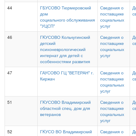
44
ГБУСОВО Тюрмеровский
Сведения о
Д
дом
поставщике
с
социального обслуживания
социальных
"УЦСП"
услуг
46
ГKУСОВО Кольчугинский
Сведения о
Д
детский
поставщике
с
психоневрологический
социальных
интернат для детей с
услуг
особенностями развития
47
ГАУСОВО ГЦ "ВЕТЕРАН" г.
Сведения о
Д
Киржач
поставщике
с
социальных
услуг
51
ГKУСОВО Владимирский
Сведения о
Д
областной спец. дом для
поставщике
с
ветеранов
социальных
услуг
52
ГKУСО ВО Владимирский
Сведения о
Д