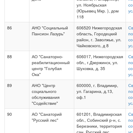
ул. Ноябрьская
со
(Юрьевец Мкр. ), дом
ус
118
86
АНО "Социальный
606520 Нижегородская
Св
Пансион Лазурь"
область, Городецкий
по
район, г. Заволжье, ул.
со
Чайковского, д 8
ус
88
АО "Санаторно-
606017, Нижегородская
Св
реабилитационный
обл., г.Дзержинск, ул.
по
центр "Голубая
Шуховка, д. 35
со
Ока"
ус
89
АНО "Центр
600000, г. Владимир,
Св
социального
ул. Гагарина, д.13,
по
обслуживания
оф.1
со
"Содействие"
ус
90
АО "Санаторий
601201, Владимирская
Св
"Русский лес"
обл., Собинский р-н, с.
по
Березники, территория
со
сан. Русский лес
ус