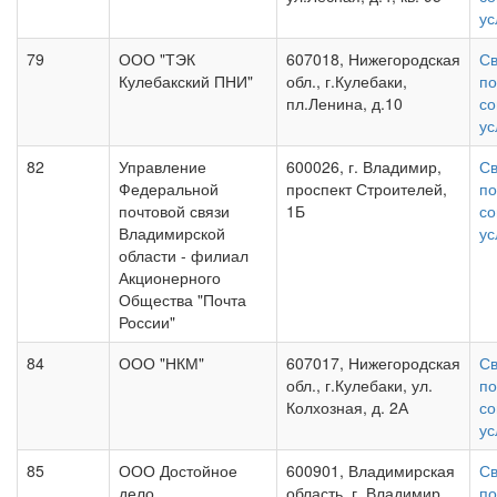
ус
79
ООО "ТЭК
607018, Нижегородская
Св
Кулебакский ПНИ"
обл., г.Кулебаки,
по
пл.Ленина, д.10
со
ус
82
Управление
600026, г. Владимир,
Св
Федеральной
проспект Строителей,
по
почтовой связи
1Б
со
Владимирской
ус
области - филиал
Акционерного
Общества "Почта
России"
84
ООО "НКМ"
607017, Нижегородская
Св
обл., г.Кулебаки, ул.
по
Колхозная, д. 2А
со
ус
85
ООО Достойное
600901, Владимирская
Св
дело
область, г.
Владимир
,
по