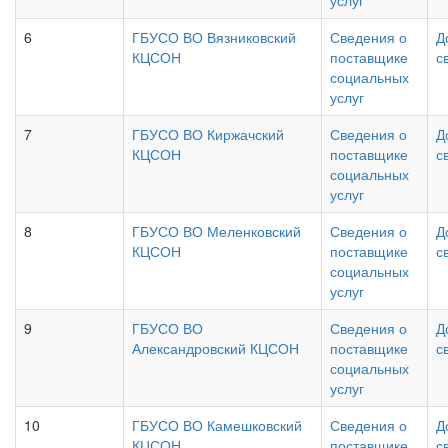
услуг
6
ГБУСО ВО Вязниковский
Сведения о
Д
КЦСОН
поставщике
с
социальных
услуг
7
ГБУСО ВО Киржачский
Сведения о
Д
КЦСОН
поставщике
с
социальных
услуг
8
ГБУСО ВО Меленковский
Сведения о
Д
КЦСОН
поставщике
с
социальных
услуг
9
ГБУСО ВО
Сведения о
Д
Александровский КЦСОН
поставщике
с
социальных
услуг
10
ГБУСО ВО Камешковский
Сведения о
Д
КЦСОН
поставщике
с