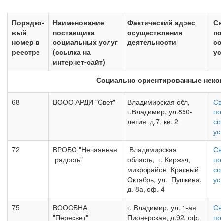
Порядко-
Наименование
Фактический адрес
С
вый
поставщика
осуществления
п
номер в
социальных услуг
деятельности
с
реестре
(ссылка на
ус
интернет-сайт)
Социально ориентированные неко
68
ВООО АРДИ "Свет"
Владимирская обл,
Св
г.Владимир, ул.850-
по
летия, д.7, кв. 2
со
ус
72
ВРОБО "Нечаянная
Владимирская
Св
радость"
область, г. Киржач,
по
микрорайон Красный
со
Октябрь, ул. Пушкина,
ус
д. 8а, оф. 4
75
ВОООБНА
г. Владимир, ул. 1-ая
Св
"Пересвет"
Пионерская, д.92, оф.
по