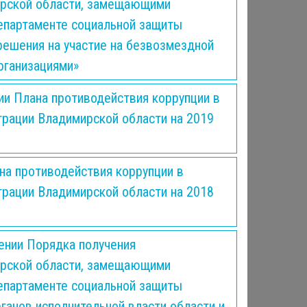
рской области, замещающими
епартаменте социальной защиты
решения на участие на безвозмездной
рганизациями»
ии Плана противодействия коррупции в
рации Владимирской области на 2019
на противодействия коррупции в
рации Владимирской области на 2018
ении Порядка получения
рской области, замещающими
епартаменте социальной защиты
ганов исполнительной власти области и