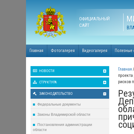
М
ОФИЦИАЛЬНЫЙ
САЙТ
ВЛ
Главная
Фотогалерея
Видеогалерея
Полезные 
Главная
НОВОСТИ
проекта
рисков 
СТРУКТУРА
Рез
ЗАКОНОДАТЕЛЬСТВО
Деп
Федеральные документы
обл
при
Законы Владимирской области
соц
Постановления администрации
области