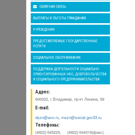
ОБРАТНАЯ СВЯЗЬ
ВЫПЛАТЫ И ЛЬГОТЫ ГРАЖДАНАМ
УЧРЕЖДЕНИЯ
ПРЕДОСТАВЛЯЕМЫЕ ГОСУДАРСТВЕННЫЕ
УСЛУГИ
СОЦИАЛЬНОЕ ОБСЛУЖИВАНИЕ
ПОДДЕРЖКА ДЕЯТЕЛЬНОСТИ СОЦИАЛЬНО
ОРИЕНТИРОВАННЫХ НКО, ДОБРОВОЛЬЧЕСТВА
И СОЦИАЛЬНОГО ПРЕДПРИНИМАТЕЛЬСТВА
Адрес:
600022, г.Владимир, пр-кт Ленина, 59
E-mail:
dszn@avo.ru
,
mszn@social.gov33.ru
Телефоны:
(4922)-545225, (4922)-544319(факс)