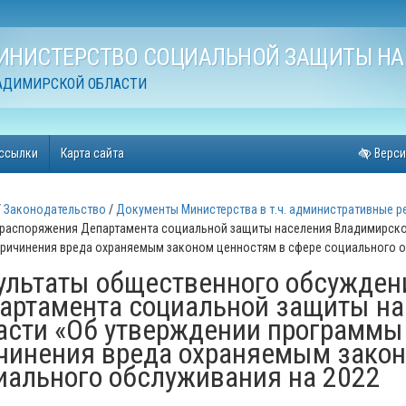
ИНИСТЕРСТВО СОЦИАЛЬНОЙ ЗАЩИТЫ НА
АДИМИРСКОЙ ОБЛАСТИ
ссылки
Карта сайта
Верси
Законодательство
Документы Министерства в т.ч. административные р
 распоряжения Департамента социальной защиты населения Владимирско
причинения вреда охраняемым законом ценностям в сфере социального о
ультаты общественного обсужден
артамента социальной защиты н
асти «Об утверждении программы
чинения вреда охраняемым закон
иального обслуживания на 2022