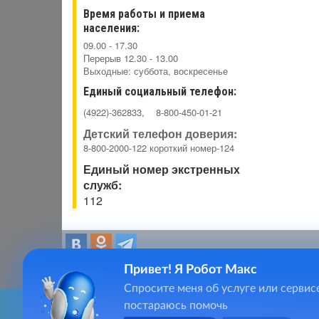
Время работы и приема
населения:
09.00 - 17.30
Перерыв 12.30 - 13.00
Выходные: суббота, воскресенье
Единый
социальный
телефон:
(4922)-362833, 8-800-450-01-21
Детский телефон доверия:
8-800-2000-122 короткий номер-124
Единый номер экстренных
служб:
112
Привет! Я Робот Макс
Спросите меня об услуге или сервис
постараюсь помочь
Для качественного предоставления услуг, сайт social33.r
Главная